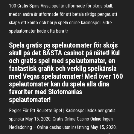
100 Gratis Spins Vissa spel är utformade för skojs skull,
medan andra är utformade för att betala riktiga pengar. att
skapa ett konto och börja spela online kasinospel. äldre
spelautomater hade ofta bara tr
Spela gratis på spelautomater för skojs
skull på det BÄSTA casinot på nätet! Kul
och gratis spel med spelautomater, en
fantastisk grafik och verklig spelkänsla
med Vegas spelautomater! Med över 160
spelautomater kan du spela alla dina
favoriter med Slotomanias
spelautomater!
Regler För Ett Roulette Spel | Kasinospel ladda ner gratis
spanska May 15, 2020; Gratis Online Casino Online Ingen
Nedladdning – Online casino utan insättning May 15, 2020;