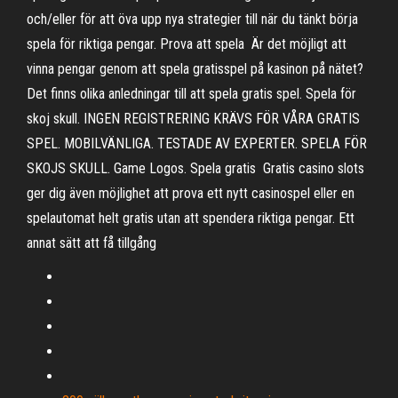
och/eller för att öva upp nya strategier till när du tänkt börja
spela för riktiga pengar. Prova att spela Är det möjligt att
vinna pengar genom att spela gratisspel på kasinon på nätet?
Det finns olika anledningar till att spela gratis spel. Spela för
skoj skull. INGEN REGISTRERING KRÄVS FÖR VÅRA GRATIS
SPEL. MOBILVÄNLIGA. TESTADE AV EXPERTER. SPELA FÖR
SKOJS SKULL. Game Logos. Spela gratis Gratis casino slots
ger dig även möjlighet att prova ett nytt casinospel eller en
spelautomat helt gratis utan att spendera riktiga pengar. Ett
annat sätt att få tillgång