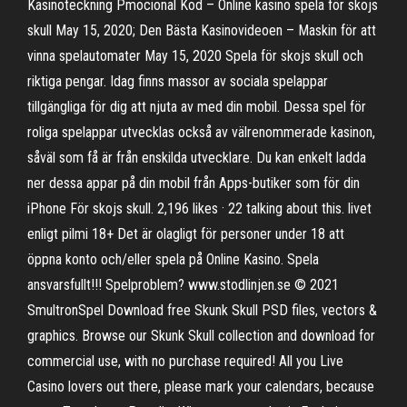
Kasinoteckning Pmocional Kod – Online kasino spela för skojs
skull May 15, 2020; Den Bästa Kasinovideoen – Maskin för att
vinna spelautomater May 15, 2020 Spela för skojs skull och
riktiga pengar. Idag finns massor av sociala spelappar
tillgängliga för dig att njuta av med din mobil. Dessa spel för
roliga spelappar utvecklas också av välrenommerade kasinon,
såväl som få är från enskilda utvecklare. Du kan enkelt ladda
ner dessa appar på din mobil från Apps-butiker som för din
iPhone För skojs skull. 2,196 likes · 22 talking about this. livet
enligt pilmi 18+ Det är olagligt för personer under 18 att
öppna konto och/eller spela på Online Kasino. Spela
ansvarsfullt!!! Spelproblem? www.stodlinjen.se © 2021
SmultronSpel Download free Skunk Skull PSD files, vectors &
graphics. Browse our Skunk Skull collection and download for
commercial use, with no purchase required! All you Live
Casino lovers out there, please mark your calendars, because