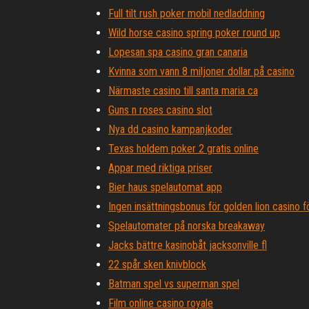
Full tilt rush poker mobil nedladdning
Wild horse casino spring poker round up
Lopesan spa casino gran canaria
Kvinna som vann 8 miljoner dollar på casino
Närmaste casino till santa maria ca
Guns n roses casino slot
Nya dd casino kampanjkoder
Texas holdem poker 2 gratis online
Appar med riktiga priser
Bier haus spelautomat app
Ingen insättningsbonus för golden lion casino f
Spelautomater på norska breakaway
Jacks bättre kasinobåt jacksonville fl
22 spår sken knivblock
Batman spel vs superman spel
Film online casino royale