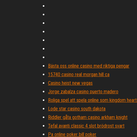
Bästa oss online casino med riktiga pengar
15740 casino real morgan hill ca
Casino heist new vegas
Jorge zabalza casino puerto madero
Roliga spel att spela online som kingdom heart
Lode star casino south dakota
Riddler gåta gotham casino arkham knight
Tefal avanti classic 4 slot brödrost svart
Pa online poker bill poker