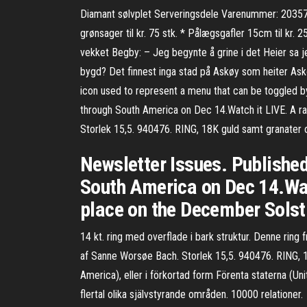
Diamant sølvplet Serveringsdele Varenummer: 203570. 
grønsager til kr. 75 stk. * Pålægsgafler 15cm til kr.
vekket Begby: – Jeg begynte å grine i det Heier sa j
bygd? Det finnest inga stad på Askøy som heiter Askøy
icon used to represent a menu that can be toggled by
through South America on Dec 14.Watch it LIVE. A ra
Storlek 15,5. 940476. RING, 18K guld samt granater 
Newsletter Issues. Publishe
South America on Dec 14.Watc
place on the December Solsti
14 kt. ring med overflade i bark struktur. Denne ring f
af Sanne Worsøe Bach. Storlek 15,5. 940476. RING, 1
America), eller i förkortad form Förenta staterna (Uni
flertal olika självstyrande områden. 10000 relationer.