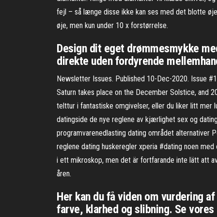
fejl – så længe disse ikke kan ses med det blotte øje.
øje, men kun under 10 x forstørrelse.
Design dit eget drømmesmykke med v
direkte uden fordyrende mellemhan
Newsletter Issues. Published 10-Dec-2020. Issue #10
Saturn takes place on the December Solstice, and 202
telttur i fantastiske omgivelser, eller du liker litt
datingside de nye reglene av kjærlighet sex og dating
programvarenedlasting dating området alternativer Po
reglene dating huskeregler xperia #dating noen med cø
i ett mikroskop, men det är fortfarande inte lätt att
åren.
Her kan du få viden om vurdering af
farve, klarhed og slibning. Se vores