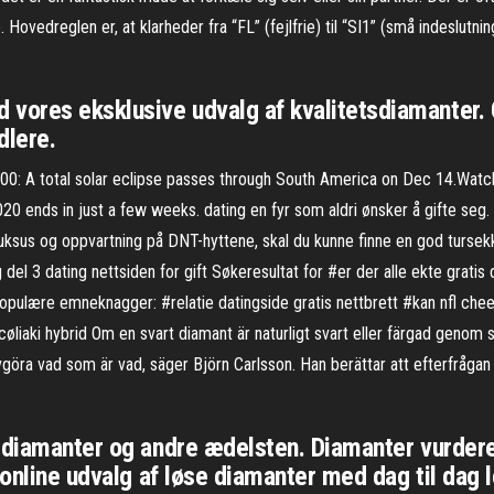
 Hovedreglen er, at klarheder fra “FL” (fejlfrie) til “SI1” (små indeslutn
ores eksklusive udvalg af kvalitetsdiamanter. O
dlere.
0: A total solar eclipse passes through South America on Dec 14.Watch i
0 ends in just a few weeks. dating en fyr som aldri ønsker å gifte seg.
 mer luksus og oppvartning på DNT-hyttene, skal du kunne finne en god tur
 del 3 dating nettsiden for gift Søkeresultat for #er der alle ekte gratis
pulære emneknagger: #relatie datingside gratis nettbrett #kan nfl cheer
liaki hybrid Om en svart diamant är naturligt svart eller färgad genom s
 avgöra vad som är vad, säger Björn Carlsson. Han berättar att efterfråg
 diamanter og andre ædelsten. Diamanter vurderes
 online udvalg af løse diamanter med dag til dag l