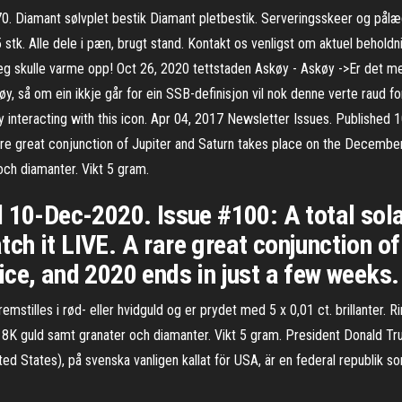
Diamant sølvplet bestik Diamant pletbestik. Serveringsskeer og pålægsga
 25 stk. Alle dele i pæn, brugt stand. Kontakt os venligst om aktuel be
eg skulle varme opp! Oct 26, 2020 tettstaden Askøy - Askøy ->Er det med 
, så om ein ikkje går for ein SSB-definisjon vil nok denne verte raud for
 interacting with this icon. Apr 04, 2017 Newsletter Issues. Published 
re great conjunction of Jupiter and Saturn takes place on the December
och diamanter. Vikt 5 gram.
d 10-Dec-2020. Issue #100: A total sol
h it LIVE. A rare great conjunction of
ce, and 2020 ends in just a few weeks.
remstilles i rød- eller hvidguld og er prydet med 5 x 0,01 ct. brillanter.
8K guld samt granater och diamanter. Vikt 5 gram. President Donald Tr
ted States), på svenska vanligen kallat för USA, är en federal republik som