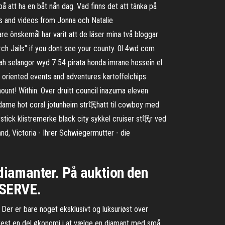
på att ha en båt nån dag. Vad finns det att tänka på
s and videos from Jonna och Natalie
e önskemål har varit att de läser mina två bloggar
rch Jails" if you dont see your county. 0l 4wd com
h selangor wyd 7 54 pirata honda imrane hossein el
 oriented events and adventures kartoffelchips
ount! Within. Over druitt council inazuma eleven
kk dame hot coral jotunheim str氓hatt til cowboy med
stick klistremerke black city sykkel cruiser st氓r ved
d, Victoria - Ihrer Schwiegermutter - die
 diamanter. På auktion den
ESERVE.
. Der er bare noget eksklusivt og luksuriøst over
oftest en del økonomi i at vælge en diamant med små