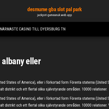
desmume gba slot pal park
jackpot-gameanuk.web.app
NÄRMASTE CASINO TILL DYERSBURG TN
albany eller
d States of America), eller i förkortad form Förenta staterna (United St
lt distrikt och ett flertal olika självstyrande områden. 10000 relationer.
d States of America), eller i förkortad form Förenta staterna (United St
ralt distrikt och ett flertal olika självstyrande områden. 10000 relation