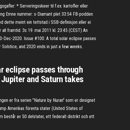
fler: * Serveringsskeer til f.ex. kartofler eller
holdning Emne nummer: s-Diamant plet 33:54 FB-podden
dette meint ein tettstad i SSB-definisjon eller ei
 all framtid. 3s 19. mai 2011 kl. 23:45 (CEST) An
10-Dec-2020. Issue #100: A total solar eclipse passes
 Solstice, and 2020 ends in just a few weeks.
ar eclipse passes through
 Jupiter and Saturn takes
 Ringen er fra serien "Nature by Nuran" som er designet
ump Amerikas förenta stater (United States of
 består av 50 delstater, ett federalt distrikt och ett