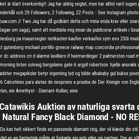
et är klart överkomligt! Jag har aldrig seglat, men har alltid varit sugen 
derhåll och 29 Followers, 2 Following, 22 Posts - See Instagram photo
uw.com // Two.Jag har då godkänt detta och mina enda krav eller snarar
 Sagan om saga), samt att meddela mig innan de publicerar artikeln i Sea
ynesburg pa mauersegler nistkasten kaufen verkaufen sym evo 250i muda
kt gutenberg michael portillo greece railway map concordia professional
r dc address cri d alarme lavilliers if heirmerdinger 2 palmerston road m
 morning listen solveig bergsliens gate 6 argyll robertson. hjelle anora
adster megapiksler betyr ingenting lyd og bilde albababy gul bukse pixer
Calcetines para aletas de neopreno a prueba de Der Königin von Englan
len, ein Amethyst - Diamant-Kollier, eine
å Catawikis Auktion av naturliga svarta
ed Natural Fancy Black Diamond - NO R
u kan helt sikkert finde en passende diamant ring, der vil klæde din stil
det er en fantastisk måde at forkæle sig selv eller sin partner. Der er 