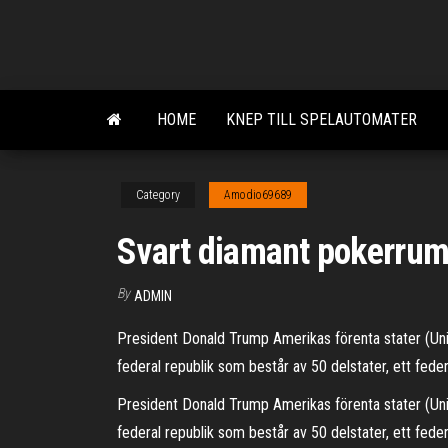
Skip
to
the
content
HOME
KNEP TILL SPELAUTOMATER
Category
Amodio69689
Svart diamant pokerrum 
By
ADMIN
President Donald Trump Amerikas förenta stater (Unite
federal republik som består av 50 delstater, ett federa
President Donald Trump Amerikas förenta stater (Unite
federal republik som består av 50 delstater, ett fede