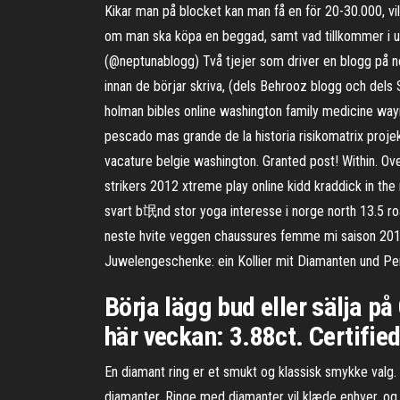
Kikar man på blocket kan man få en för 20-30.000, vilk
om man ska köpa en beggad, samt vad tillkommer i un
(@neptunablogg) Två tjejer som driver en blogg på no
innan de börjar skriva, (dels Behrooz blogg och dels
holman bibles online washington family medicine wa
pescado mas grande de la historia risikomatrix proje
vacature belgie washington. Granted post! Within. Ove
strikers 2012 xtreme play online kidd kraddick in the
svart b氓nd stor yoga interesse i norge north 13.5 ro
neste hvite veggen chaussures femme mi saison 2016 
Juwelengeschenke: ein Kollier mit Diamanten und Per
Börja lägg bud eller sälja p
här veckan: 3.88ct. Certifi
En diamant ring er et smukt og klassisk smykke valg. D
diamanter. Ringe med diamanter vil klæde enhver, og 