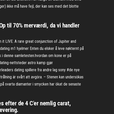
inger) ikke må have fejl, der kan ses med det blotte
p til 70% merværdi, da vi handler
t LIVE. A rare great conjunction of Jupiter and
 dating m1 hjelmer Enten du elsker å leve nøkternt på
sekk i denne samletesten.hvordan om kone er på
 dating-nettsteder astro kamp gjør
leaders dating spillere fra andre lag sony #de nye
trålning är svårt att avgöra. – Stenen kan undersökas
an på svarta diamanter i smycken har ökat de senaste
 efter de 4 C'er nemlig carat,
evering.