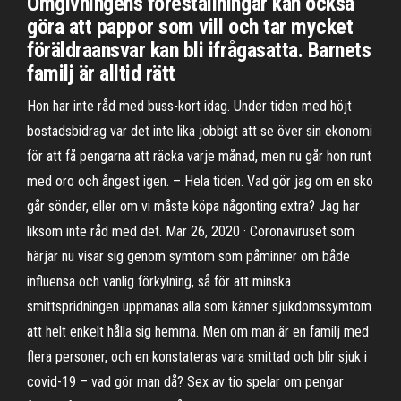
Omgivningens föreställningar kan också
göra att pappor som vill och tar mycket
föräldraansvar kan bli ifrågasatta. Barnets
familj är alltid rätt
Hon har inte råd med buss-kort idag. Under tiden med höjt
bostadsbidrag var det inte lika jobbigt att se över sin ekonomi
för att få pengarna att räcka varje månad, men nu går hon runt
med oro och ångest igen. – Hela tiden. Vad gör jag om en sko
går sönder, eller om vi måste köpa någonting extra? Jag har
liksom inte råd med det. Mar 26, 2020 · Coronaviruset som
härjar nu visar sig genom symtom som påminner om både
influensa och vanlig förkylning, så för att minska
smittspridningen uppmanas alla som känner sjukdomssymtom
att helt enkelt hålla sig hemma. Men om man är en familj med
flera personer, och en konstateras vara smittad och blir sjuk i
covid-19 – vad gör man då? Sex av tio spelar om pengar