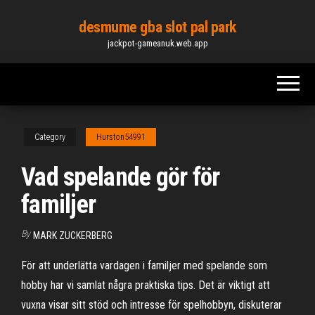
Skip
desmume gba slot pal park
to
jackpot-gameanuk.web.app
the
content
Category
Hurston54991
Vad spelande gör för
familjer
By
MARK ZUCKERBERG
För att underlätta vardagen i familjer med spelande som
hobby har vi samlat några praktiska tips. Det är viktigt att
vuxna visar sitt stöd och intresse för spelhobbyn, diskuterar