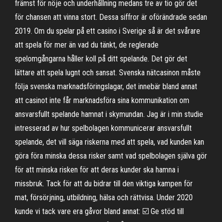
främst för nöje och underhållning medans tre av tio gör det
för chansen att vinna stort. Dessa siffror är oförändrade sedan
2019. Om du spelar på ett casino i Sverige så är det svårare
att spela för mer än vad du tänkt, de reglerade
spelomgångarna håller koll på ditt spelande. Det gör det
lättare att spela lugnt och sansat. Svenska nätcasinon måste
följa svenska marknadsföringslagar, det innebär bland annat
att casinot inte får marknadsföra sina kommunikation om
ansvarsfullt spelande hamnat i skymundan. Jag är i min studie
intresserad av hur spelbolagen kommunicerar ansvarsfullt
spelande, det vill säga riskerna med att spela, vad kunden kan
göra föra minska dessa risker samt vad spelbolagen själva gör
för att minska risken för att deras kunder ska hamna i
missbruk. Tack för att du bidrar till den viktiga kampen för
mat, försörjning, utbildning, hälsa och rättvisa. Under 2020
kunde vi tack vare era gåvor bland annat: ☑️ Ge stöd till