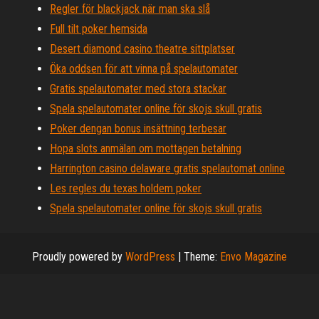
Regler för blackjack när man ska slå
Full tilt poker hemsida
Desert diamond casino theatre sittplatser
Öka oddsen för att vinna på spelautomater
Gratis spelautomater med stora stackar
Spela spelautomater online för skojs skull gratis
Poker dengan bonus insättning terbesar
Hopa slots anmälan om mottagen betalning
Harrington casino delaware gratis spelautomat online
Les regles du texas holdem poker
Spela spelautomater online för skojs skull gratis
Proudly powered by
WordPress
|
Theme:
Envo Magazine