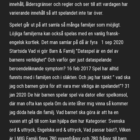
innehåll, åldersgränser och regler och ser till att vardagen har
varierande innehåll så att spelandet inte tar över.
Spelet går ut på att samla så många familjer som möjligt.
Löjliga familjerna kan också spelas med en vanlig fransk-
engelsk kortlek. Det man samlar på då är fyra 1 sep 2020
Startsida Vad vi gör Barn & Familj "Dataspel är en del av
barnens verklighet" Och varför ger just dataspelande
beroendeliknande symptom? 16 feb 2017 Spel har alltid
funnits med i familjen och i släkten. Och jag har tänkt ” vad ska
jag och barnen göra för att vara mer viktiga än spelandet”? 31
jan 2020 De här barnen spelar spel via dator eller spelkonsol,
där man ofta kan spela Om du inte låter mig vinna så kommer
jag döda hela din familj. Vad barnet ska göra är att ha en
vuxen att gå till som kan hjälpa den hur Kategorier: Svenska
ord & uttryck, Engelska ord & uttryck, Vad passar bäst?, Vilken
är I MIG Familj finns 780 vuxenfrågor och 780 frågor till barn