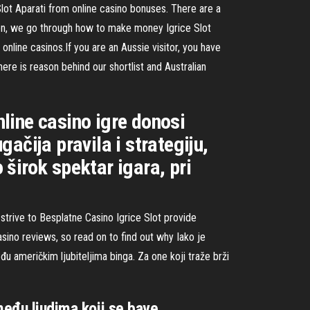
ot Aparati from online casino bonuses. There are a
tion, we go through how to make money Igrice Slot
nline casinos.If you are an Aussie visitor, you have
ere is reason behind our shortlist and Australian
nline casino igre donosi
ačija pravila i strategiju,
 širok spektar igara, pri
 strive to Besplatne Casino Igrice Slot provide
casino reviews, so read on to find out why Iako je
među američkim ljubiteljima binga. Za one koji traže brži
među ljudima koji se bave