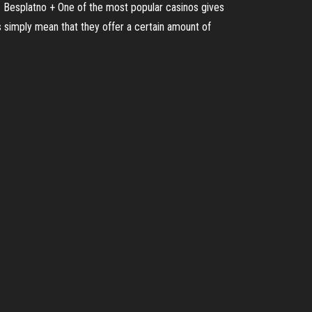
s. Besplatno + One of the most popular casinos gives
 simply mean that they offer a certain amount of