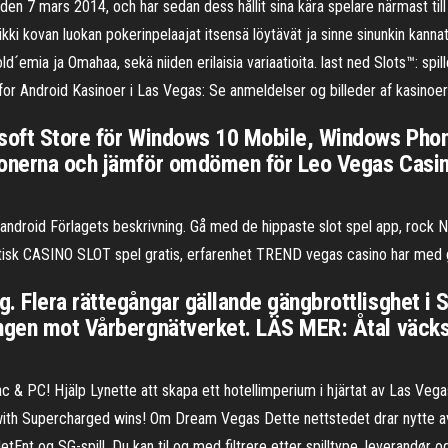
 den 7 mars 2014, och har sedan dess hållit sina kära spelare närmast til
ikki kovan luokan pokerinpelaajat itsensä löytävät ja sinne sinunkin kanna
 Hold´emia ja Omahaa, sekä niiden erilaisia variaatioita. last ned Slots™:
l for Android Kasinoer i Las Vegas: Se anmeldelser og billeder af kasinoe
osoft Store för Windows 10 Mobile, Windows Pho
ionerna och jämför omdömen för Leo Vegas Casin
r android Förlagets beskrivning. Gå med de hippaste slot spel app, roc
tentisk CASINO SLOT spel gratis, erfarenhet TREND vegas casino har m
g. Flera rättegångar gällande gängbrottlisghet 
ången mot Vårbergnätverket. LÄS MER: Åtal väcks
c & PC! Hjälp Lynette att skapa ett hotellimperium i hjärtat av Las Veg
h Supercharged wins! Om Dream Vegas Dette nettstedet drar nytte av e
tEnt og SG-spill. Du kan til og med filtrere etter spilltype, leverandør o