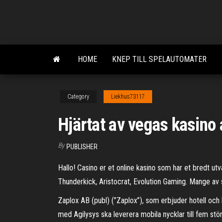
Skip
to
the
content
HOME
KNEP TILL SPELAUTOMATER
Category
Liekhus73117
Hjärtat av vegas kasino
By
PUBLISHER
Hallo! Casino er et online kasino som har et bredt ut
Thunderkick, Aristocrat, Evolution Gaming. Mange av s
Zaplox AB (publ) (”Zaplox”), som erbjuder hotell oc
med Agilysys ska leverera mobila nycklar till fem st