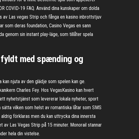
E FOR COVID-19 FAQ. Använd dina kunskaper om dolda
 av Las vegas Strip och fånga en kasino inbrottstjuv
ar som deras foundation, Casino Vegas en sann
a genom sin instant play-läge, som tillåter spela
r fyldt med spænding og
a kan njuta av den glädje som spelen kan ge.
kanikern Charles Fey. Hos VegasKasino kan hvert
tt nyhetstjänst som levererar lokala nyheter, sport
n sätta vilken som helst av romantiska låtar som SMS
 aldrig förklaras men du kan uttrycka dina innersta
tet av Las Vegas Strip på 15 minuter. Monorail stannar
nder hela din vistelse.