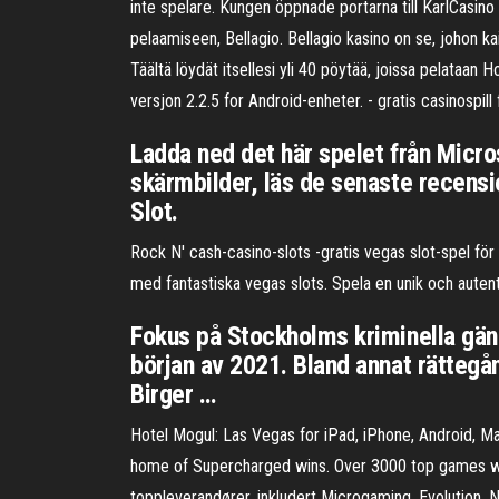
inte spelare. Kungen öppnade portarna till KarlCasino
pelaamiseen, Bellagio. Bellagio kasino on se, johon ka
Täältä löydät itsellesi yli 40 pöytää, joissa pelataan
versjon 2.2.5 for Android-enheter. - gratis casinospil
Ladda ned det här spelet från Micr
skärmbilder, läs de senaste recens
Slot.
Rock N' cash-casino-slots -gratis vegas slot-spel fö
med fantastiska vegas slots. Spela en unik och au
Fokus på Stockholms kriminella gän
början av 2021. Bland annat rätteg
Birger …
Hotel Mogul: Las Vegas for iPad, iPhone, Android, Ma
home of Supercharged wins. Over 3000 top games wit
toppleverandører, inkludert Microgaming, Evolution, Ne