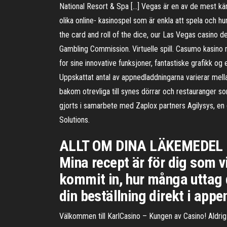
National Resort & Spa […] Vegas är en av de mest kä
olika online- kasinospel som är enkla att spela och h
the card and roll of the dice, our Las Vegas casino d
Gambling Commission. Virtuelle spill. Casumo kasino m
for sine innovative funksjoner, fantastiske grafikk og
Uppskattat antal av appnedladdningarna varierar mell
bakom otrevliga till synes dörrar och restauranger s
gjorts i samarbete med Zaplox partners Agilysys, en 
Solutions.
ALLT OM DINA LÄKEMEDEL 
Mina recept är för dig som vi
kommit in, hur många uttag d
din beställning direkt i appen
Välkommen till KarlCasino – Kungen av Casino! Aldrig 