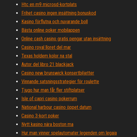
Htc en m9 microsd-kortplats
Frihet casino ingen insättning bonuskod
Kasino förflutna och nuvarande boll
Bästa online poker mobilappen
Online cash casino gratis pengar utan insättning
Casino royal lloret del mar
Texas holdem kolor na stal
Autor del libro 21 blackjack
Casino new brunswick konsertbiljetter
Vinnande satsningsstrategier för roulette
Tjugo hur man får fler stiftplatser
Isle of capri casino pokerrum
National harbour casino öppet datum
Casino 3-kort poker
Nytt kasino nära boston ma
Hur man vinner spelautomater legenden om legaia