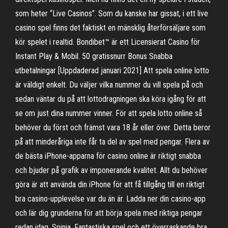
som heter “Live Casinos”. Som du kanske har gissat, i ett live
casino spel finns det faktiskt en mänsklig återförsäljare som
kör spelet i realtid. Bondibet™️ är ett Licensierat Casino för
Instant Play & Mobil. 50 gratissnurr Bonus Snabba
utbetalningar [Uppdaderad januari 2021] Att spela online lotto
är väldigt enkelt. Du väljer vilka nummer du vill spela på och
sedan väntar du på att lottodragningen ska köra igång för att
se om just dina nummer vinner. För att spela lotto online så
behöver du först och främst vara 18 år eller över. Detta beror
på att minderåriga inte får ta del av spel med pengar. Flera av
de bästa iPhone-apparna för casino online är riktigt snabba
och bjuder på grafik av imponerande kvalitet. Allt du behöver
göra är att använda din iPhone för att få tillgång till en riktigt
bra casino-upplevelse var du än är. Ladda ner din casino-app
och lär dig grunderna för att börja spela med riktiga pengar
redan idag. Spinia. Fantastiska spel och ett överraskande bra