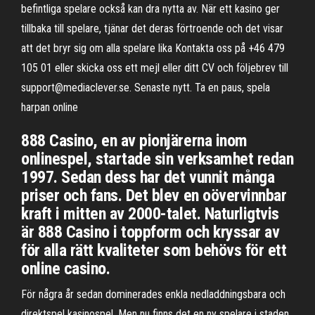
befintliga spelare också kan dra nytta av. När ett kasino ger
tillbaka till spelare, tjänar det deras förtroende och det visar
att det bryr sig om alla spelare lika Kontakta oss på +46 479
105 01 eller skicka oss ett mejl eller ditt CV och följebrev till
support@mediaclever.se. Senaste nytt. Ta en paus, spela
harpan online
888 Casino, en av pionjärerna inom
onlinespel, startade sin verksamhet redan
1997. Sedan dess har det vunnit många
priser och fans. Det blev en oövervinnbar
kraft i mitten av 2000-talet. Naturligtvis
är 888 Casino i toppform och kryssar av
för alla rätt kvaliteter som behövs för ett
online casino.
För några år sedan dominerades enkla nedladdningsbara och
direktspel kasinospel. Men nu finns det en ny spelare i staden,