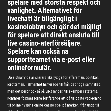
spelare med största respekt och
vänlighet. Alternativet för
livechatt är tillgängligt i
kasinolobbyn och gör det möjligt
för spelare att direkt ansluta till
live casino-återförsäljare.
Spelare kan också nå
supportteamet via e-post eller
onlineformulär.
De sistnämnda är snarare lika lyxiga för affärsmän, politiker,
idrottsmän, i allmänhet hänvisade till från det höga samhället,
men det beror också på vilka länder, till exempel i staterna,
kommer folkmassorna fortfarande att gå till bästa vägledning
till online nyspins online casino spel på marken, från unga till