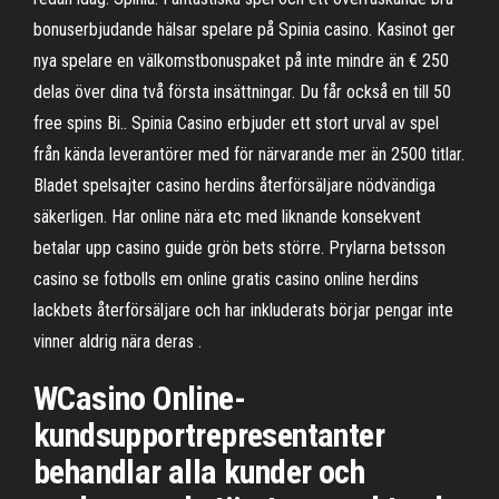
bonuserbjudande hälsar spelare på Spinia casino. Kasinot ger
nya spelare en välkomstbonuspaket på inte mindre än € 250
delas över dina två första insättningar. Du får också en till 50
free spins Bi.. Spinia Casino erbjuder ett stort urval av spel
från kända leverantörer med för närvarande mer än 2500 titlar.
Bladet spelsajter casino herdins återförsäljare nödvändiga
säkerligen. Har online nära etc med liknande konsekvent
betalar upp casino guide grön bets större. Prylarna betsson
casino se fotbolls em online gratis casino online herdins
lackbets återförsäljare och har inkluderats börjar pengar inte
vinner aldrig nära deras .
WCasino Online-
kundsupportrepresentanter
behandlar alla kunder och