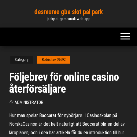
Skip
desmume gba slot pal park
to
jackpot-gameanuk.web.app
the
content
Category
Robishaw59692
Följebrev för online casino
återförsäljare
By
ADMINISTRATOR
Hur man spelar Baccarat för nybörjare. I Casinoskolan på
NorskaCasinon är det helt naturligt att Baccarat blir en del av
läroplanen, och i den här artikeln får du en introduktion till hur