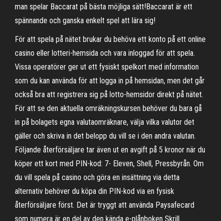
man spelar Baccarat på bästa möjliga sätt!Baccarat är ett
spännande och ganska enkelt spel att lära sig!
För att spela på nätet brukar du behöva ett konto på ett online
casino eller lotteri-hemsida och vara inloggad för att spela.
Vissa operatörer ger ut ett fysiskt spelkort med information
som du kan använda för att logga in på hemsidan, men det går
också bra att registrera sig på lotto-hemsidor direkt på nätet.
För att se den aktuella omräkningskursen behöver du bara gå
in på bolagets egna valutaomräknare, välja vilka valutor det
gäller och skriva in det belopp du vill se i den andra valutan.
Följande återförsäljare tar även ut en avgift på 5 kronor när du
köper ett kort med PIN-kod: 7- Eleven, Shell, Pressbyrån. Om
du vill spela på casino och göra en insättning via detta
alternativ behöver du köpa din PIN-kod via en fysisk
återförsäljare först. Det är tryggt att använda Paysafecard
som numera är en del av den kända e-plånboken Skrill.