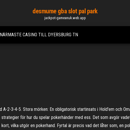
desmume gba slot pal park
jackpot-gameanuk.web.app
NÄRMASTE CASINO TILL DYERSBURG TN
A-2-3-4-5. Stora mörken: En obligatorisk startinsats i Hold'em och Oma
h strategier för hur du spelar pokerhänder med ess. Det som avgör vade
 kort, vilka utgör en pokerhand. Fyrtal är precis vad det låter som, en pok