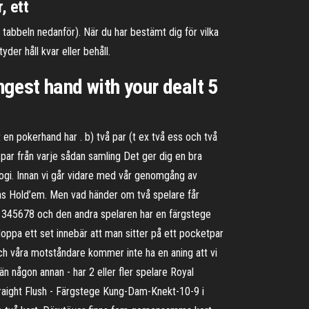
, ett
tabbeln nedanför). När du har bestämt dig för vilka
der håll kvar eller behåll.
ngest hand with your dealt 5
en pokerhand har . b) två par (t ex två ess och två
 par från varje sådan samling Det ger dig en bra
ologi. Innan vi går vidare med vår genomgång av
exas Hold’em. Men vad händer om två spelare får
 345678 och den andra spelaren har en färgstege
oppa ett set innebär att man sitter på ett pocketpar
 och våra motståndare kommer inte ha en aning att vi
 än någon annan - har 2 eller fler spelare Royal
 Straight Flush - Färgstege Kung-Dam-Knekt-10-9 i