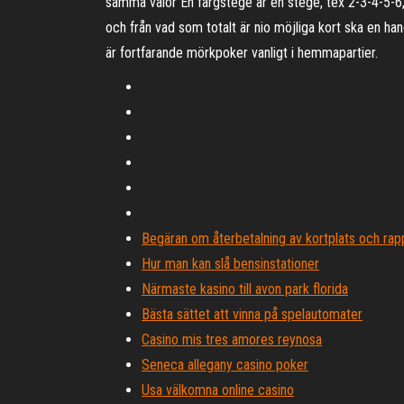
samma valör En färgstege är en stege, tex 2-3-4-5-6, 
och från vad som totalt är nio möjliga kort ska en 
är fortfarande mörkpoker vanligt i hemmapartier.
Begäran om återbetalning av kortplats och rap
Hur man kan slå bensinstationer
Närmaste kasino till avon park florida
Bästa sättet att vinna på spelautomater
Casino mis tres amores reynosa
Seneca allegany casino poker
Usa välkomna online casino