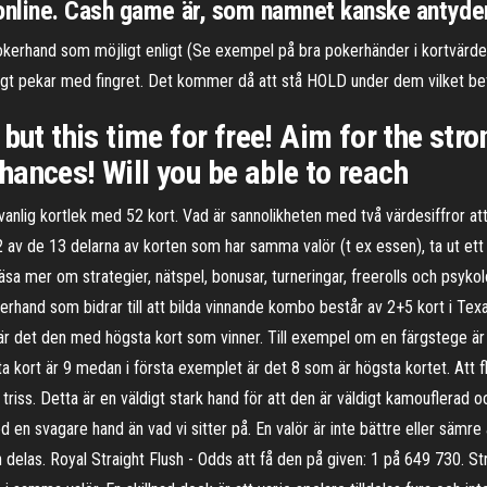
nline. Cash game är, som namnet kanske antyder
okerhand som möjligt enligt (Se exempel på bra pokerhänder i kortvärde 
 sagt pekar med fingret. Det kommer då att stå HOLD under dem vilket bety
but this time for free! Aim for the stro
hances! Will you be able to reach
anlig kortlek med 52 kort. Vad är sannolikheten med två värdesiffror att 
 av de 13 delarna av korten som har samma valör (t ex essen), ta ut ett
läsa mer om strategier, nätspel, bonusar, turneringar, freerolls och psyk
okerhand som bidrar till att bilda vinnande kombo består av 2+5 kort i T
r det den med högsta kort som vinner. Till exempel om en färgstege är
 kort är 9 medan i första exemplet är det 8 som är högsta kortet. Att fl
 triss. Detta är en väldigt stark hand för att den är väldigt kamouflerad
ed en svagare hand än vad vi sitter på. En valör är inte bättre eller sämre
tten delas. Royal Straight Flush - Odds att få den på given: 1 på 649 730.