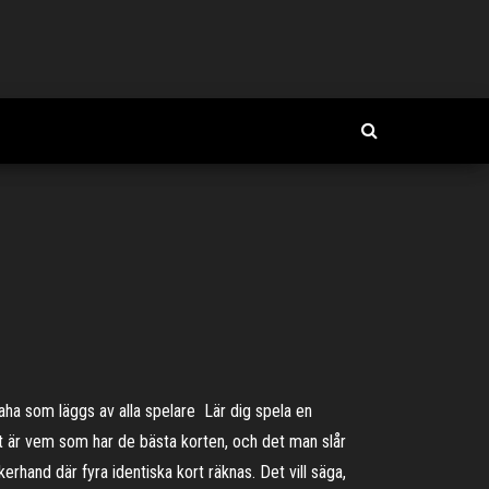
ha som läggs av alla spelare Lär dig spela en
t är vem som har de bästa korten, och det man slår
erhand där fyra identiska kort räknas. Det vill säga,