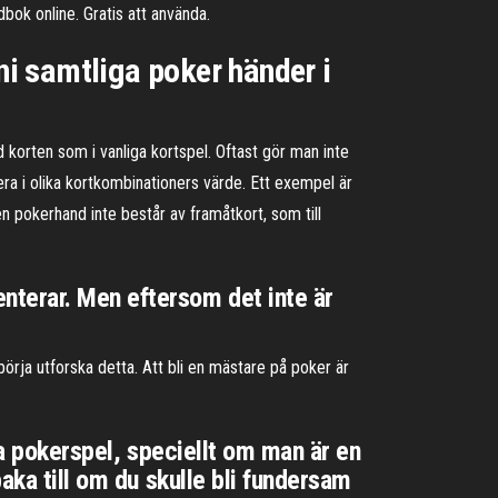
bok online. Gratis att använda.
ni samtliga poker händer i
 korten som i vanliga kortspel. Oftast gör man inte
ra i olika kortkombinationers värde. Ett exempel är
 en pokerhand inte består av framåtkort, som till
nterar. Men eftersom det inte är
börja utforska detta. Att bli en mästare på poker är
ika pokerspel, speciellt om man är en
aka till om du skulle bli fundersam