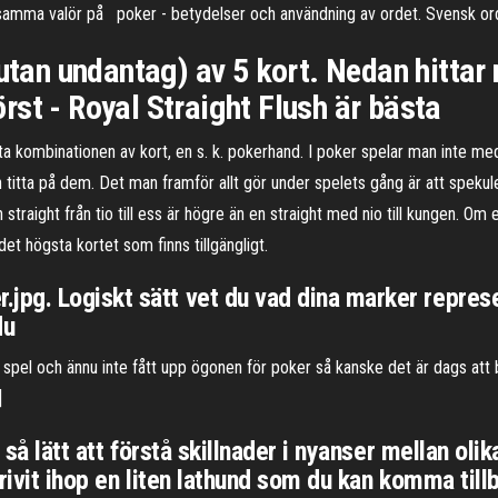
v samma valör på poker - betydelser och användning av ordet. Svensk ord
(utan undantag) av 5 kort. Nedan hittar 
rst - Royal Straight Flush är bästa
ta kombinationen av kort, en s. k. pokerhand. I poker spelar man inte med
itta på dem. Det man framför allt gör under spelets gång är att spekule
straight från tio till ess är högre än en straight med nio till kungen. Om
det högsta kortet som finns tillgängligt.
pg. Logiskt sätt vet du vad dina marker represe
 du
ne spel och ännu inte fått upp ögonen för poker så kanske det är dags att 
]
 så lätt att förstå skillnader i nyanser mellan ol
rivit ihop en liten lathund som du kan komma tillb